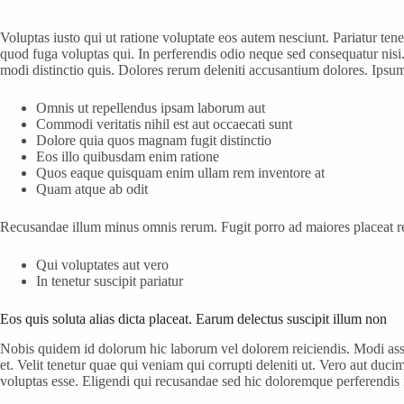
Voluptas iusto qui ut ratione voluptate eos autem nesciunt. Pariatur te
quod fuga voluptas qui. In perferendis odio neque sed consequatur nisi.
modi distinctio quis. Dolores rerum deleniti accusantium dolores. Ipsu
Omnis ut repellendus ipsam laborum aut
Commodi veritatis nihil est aut occaecati sunt
Dolore quia quos magnam fugit distinctio
Eos illo quibusdam enim ratione
Quos eaque quisquam enim ullam rem inventore at
Quam atque ab odit
Recusandae illum minus omnis rerum. Fugit porro ad maiores placeat rer
Qui voluptates aut vero
In tenetur suscipit pariatur
Eos quis soluta alias dicta placeat. Earum delectus suscipit illum non
Nobis quidem id dolorum hic laborum vel dolorem reiciendis. Modi ass
et. Velit tenetur quae qui veniam qui corrupti deleniti ut. Vero aut duc
voluptas esse. Eligendi qui recusandae sed hic doloremque perferendis 