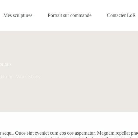
Mes sculptures
Portrait sur commande
Contacter LoR
oribus
Useful
,
Work Shops
r sequi. Quos sint eveniet cum eos eos aspernatur. Magnam repellat pra