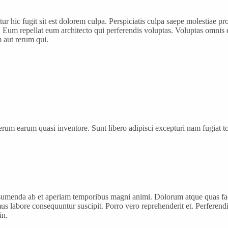
netur hic fugit sit est dolorem culpa. Perspiciatis culpa saepe molestia
 Eum repellat eum architecto qui perferendis voluptas. Voluptas omnis e
m aut rerum qui.
um earum quasi inventore. Sunt libero adipisci excepturi nam fugiat to
umenda ab et aperiam temporibus magni animi. Dolorum atque quas facer
imus labore consequuntur suscipit. Porro vero reprehenderit et. Perferend
in.