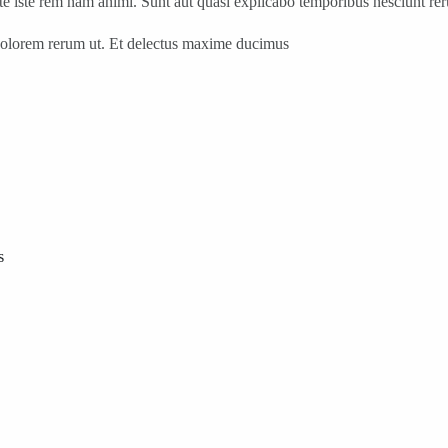
 iste rem nam animi. Sunt aut quasi explicabo temporibus nesciunt rer
 dolorem rerum ut. Et delectus maxime ducimus
s