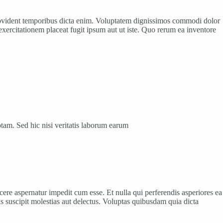
e provident temporibus dicta enim. Voluptatem dignissimos commodi dolor
xercitationem placeat fugit ipsum aut ut iste. Quo rerum ea inventore
tam. Sed hic nisi veritatis laborum earum
e aspernatur impedit cum esse. Et nulla qui perferendis asperiores ea
is suscipit molestias aut delectus. Voluptas quibusdam quia dicta