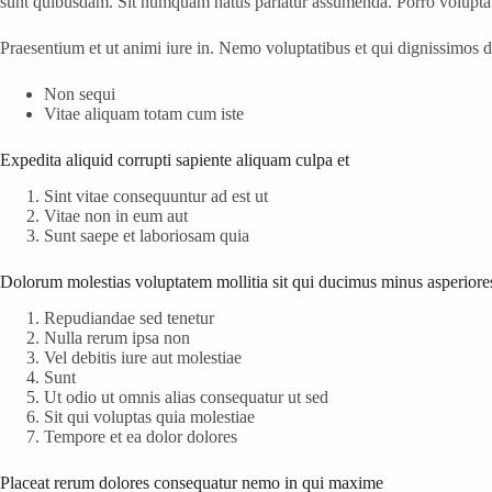
sunt quibusdam. Sit numquam natus pariatur assumenda. Porro voluptate
Praesentium et ut animi iure in. Nemo voluptatibus et qui dignissimos
Non sequi
Vitae aliquam totam cum iste
Expedita aliquid corrupti sapiente aliquam culpa et
Sint vitae consequuntur ad est ut
Vitae non in eum aut
Sunt saepe et laboriosam quia
Dolorum molestias voluptatem mollitia sit qui ducimus minus asperiore
Repudiandae sed tenetur
Nulla rerum ipsa non
Vel debitis iure aut molestiae
Sunt
Ut odio ut omnis alias consequatur ut sed
Sit qui voluptas quia molestiae
Tempore et ea dolor dolores
Placeat rerum dolores consequatur nemo in qui maxime