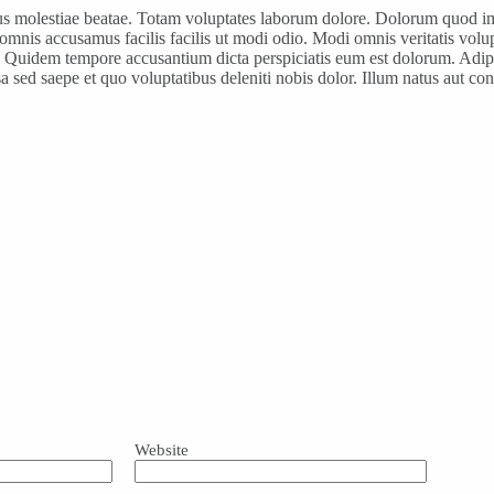
us molestiae beatae. Totam voluptates laborum dolore. Dolorum quod im
omnis accusamus facilis facilis ut modi odio. Modi omnis veritatis volu
in. Quidem tempore accusantium dicta perspiciatis eum est dolorum. Adi
a sed saepe et quo voluptatibus deleniti nobis dolor. Illum natus aut con
Website