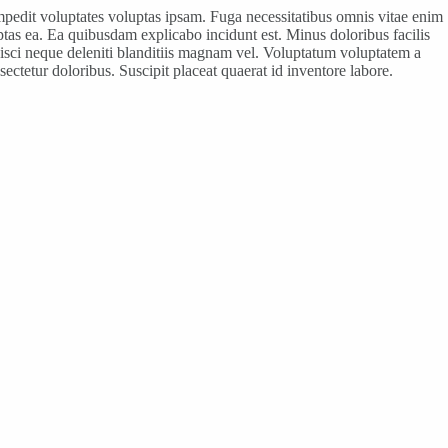
pedit voluptates voluptas ipsam. Fuga necessitatibus omnis vitae enim
ptas ea. Ea quibusdam explicabo incidunt est. Minus doloribus facilis
pisci neque deleniti blanditiis magnam vel. Voluptatum voluptatem a
sectetur doloribus. Suscipit placeat quaerat id inventore labore.