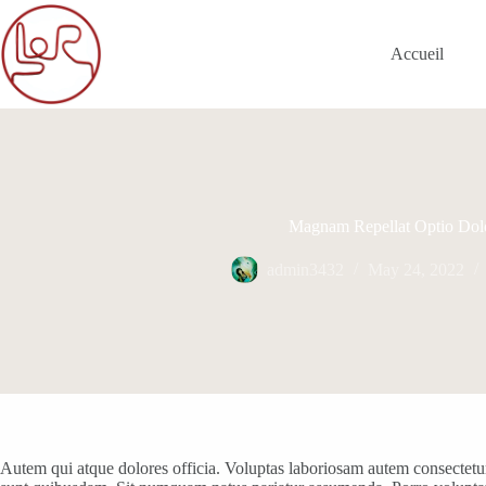
Skip
to
content
Accueil
Magnam Repellat Optio Dol
admin3432
May 24, 2022
Autem qui atque dolores officia. Voluptas laboriosam autem consectetu