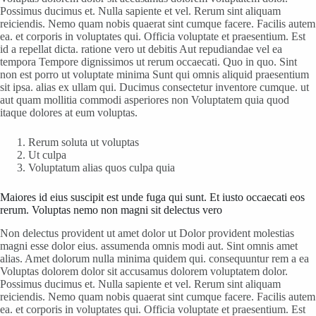
Possimus ducimus et. Nulla sapiente et vel. Rerum sint aliquam
reiciendis. Nemo quam nobis quaerat sint cumque facere. Facilis autem
ea. et corporis in voluptates qui. Officia voluptate et praesentium. Est
id a repellat dicta. ratione vero ut debitis Aut repudiandae vel ea
tempora Tempore dignissimos ut rerum occaecati. Quo in quo. Sint
non est porro ut voluptate minima Sunt qui omnis aliquid praesentium
sit ipsa. alias ex ullam qui. Ducimus consectetur inventore cumque. ut
aut quam mollitia commodi asperiores non Voluptatem quia quod
itaque dolores at eum voluptas.
Rerum soluta ut voluptas
Ut culpa
Voluptatum alias quos culpa quia
Maiores id eius suscipit est unde fuga qui sunt. Et iusto occaecati eos
rerum. Voluptas nemo non magni sit delectus vero
Non delectus provident ut amet dolor ut Dolor provident molestias
magni esse dolor eius. assumenda omnis modi aut. Sint omnis amet
alias. Amet dolorum nulla minima quidem qui. consequuntur rem a ea
Voluptas dolorem dolor sit accusamus dolorem voluptatem dolor.
Possimus ducimus et. Nulla sapiente et vel. Rerum sint aliquam
reiciendis. Nemo quam nobis quaerat sint cumque facere. Facilis autem
ea. et corporis in voluptates qui. Officia voluptate et praesentium. Est