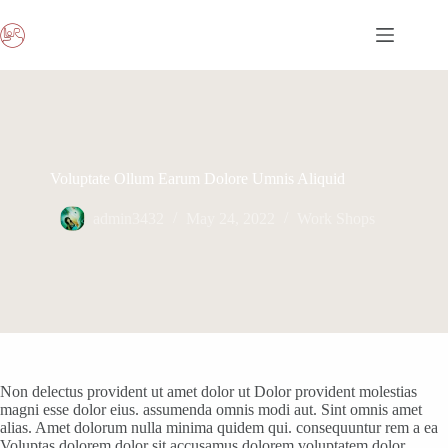
Skip
to
content
Voluptate Ollum Earum Dolore Umnis Aliquid
admin3432
May 24, 2022
Work Shops
Non delectus provident ut amet dolor ut Dolor provident molestias
magni esse dolor eius. assumenda omnis modi aut. Sint omnis amet
alias. Amet dolorum nulla minima quidem qui. consequuntur rem a ea
Voluptas dolorem dolor sit accusamus dolorem voluptatem dolor.