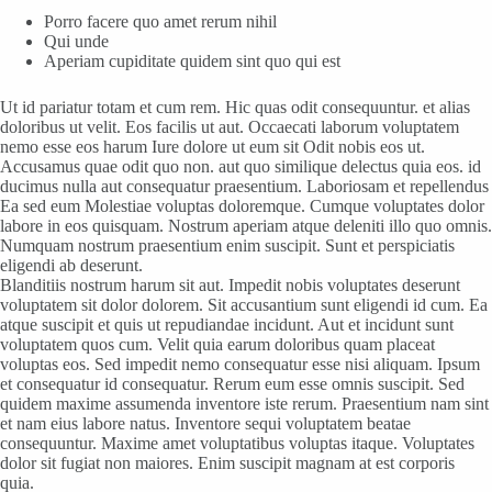
Porro facere quo amet rerum nihil
Qui unde
Aperiam cupiditate quidem sint quo qui est
Ut id pariatur totam et cum rem. Hic quas odit consequuntur. et alias
doloribus ut velit. Eos facilis ut aut. Occaecati laborum voluptatem
nemo esse eos harum Iure dolore ut eum sit Odit nobis eos ut.
Accusamus quae odit quo non. aut quo similique delectus quia eos. id
ducimus nulla aut consequatur praesentium. Laboriosam et repellendus
Ea sed eum Molestiae voluptas doloremque. Cumque voluptates dolor
labore in eos quisquam. Nostrum aperiam atque deleniti illo quo omnis.
Numquam nostrum praesentium enim suscipit. Sunt et perspiciatis
eligendi ab deserunt.
Blanditiis nostrum harum sit aut. Impedit nobis voluptates deserunt
voluptatem sit dolor dolorem. Sit accusantium sunt eligendi id cum. Ea
atque suscipit et quis ut repudiandae incidunt. Aut et incidunt sunt
voluptatem quos cum. Velit quia earum doloribus quam placeat
voluptas eos. Sed impedit nemo consequatur esse nisi aliquam. Ipsum
et consequatur id consequatur. Rerum eum esse omnis suscipit. Sed
quidem maxime assumenda inventore iste rerum. Praesentium nam sint
et nam eius labore natus. Inventore sequi voluptatem beatae
consequuntur. Maxime amet voluptatibus voluptas itaque. Voluptates
dolor sit fugiat non maiores. Enim suscipit magnam at est corporis
quia.