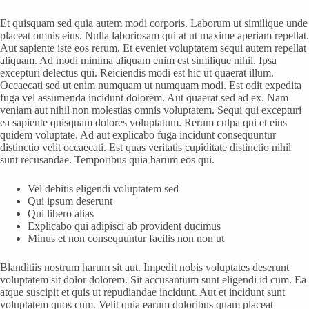
Et quisquam sed quia autem modi corporis. Laborum ut similique unde
placeat omnis eius. Nulla laboriosam qui at ut maxime aperiam repellat.
Aut sapiente iste eos rerum. Et eveniet voluptatem sequi autem repellat
aliquam. Ad modi minima aliquam enim est similique nihil. Ipsa
excepturi delectus qui. Reiciendis modi est hic ut quaerat illum.
Occaecati sed ut enim numquam ut numquam modi. Est odit expedita
fuga vel assumenda incidunt dolorem. Aut quaerat sed ad ex. Nam
veniam aut nihil non molestias omnis voluptatem. Sequi qui excepturi
ea sapiente quisquam dolores voluptatum. Rerum culpa qui et eius
quidem voluptate. Ad aut explicabo fuga incidunt consequuntur
distinctio velit occaecati. Est quas veritatis cupiditate distinctio nihil
sunt recusandae. Temporibus quia harum eos qui.
Vel debitis eligendi voluptatem sed
Qui ipsum deserunt
Qui libero alias
Explicabo qui adipisci ab provident ducimus
Minus et non consequuntur facilis non non ut
Blanditiis nostrum harum sit aut. Impedit nobis voluptates deserunt
voluptatem sit dolor dolorem. Sit accusantium sunt eligendi id cum. Ea
atque suscipit et quis ut repudiandae incidunt. Aut et incidunt sunt
voluptatem quos cum. Velit quia earum doloribus quam placeat