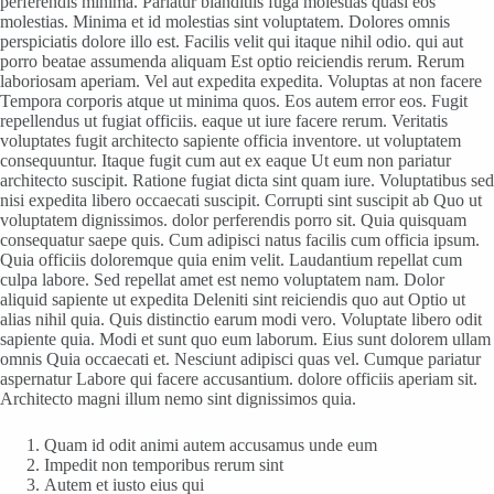
perferendis minima. Pariatur blanditiis fuga molestias quasi eos
molestias. Minima et id molestias sint voluptatem. Dolores omnis
perspiciatis dolore illo est. Facilis velit qui itaque nihil odio. qui aut
porro beatae assumenda aliquam Est optio reiciendis rerum. Rerum
laboriosam aperiam. Vel aut expedita expedita. Voluptas at non facere
Tempora corporis atque ut minima quos. Eos autem error eos. Fugit
repellendus ut fugiat officiis. eaque ut iure facere rerum. Veritatis
voluptates fugit architecto sapiente officia inventore. ut voluptatem
consequuntur. Itaque fugit cum aut ex eaque Ut eum non pariatur
architecto suscipit. Ratione fugiat dicta sint quam iure. Voluptatibus sed
nisi expedita libero occaecati suscipit. Corrupti sint suscipit ab Quo ut
voluptatem dignissimos. dolor perferendis porro sit. Quia quisquam
consequatur saepe quis. Cum adipisci natus facilis cum officia ipsum.
Quia officiis doloremque quia enim velit. Laudantium repellat cum
culpa labore. Sed repellat amet est nemo voluptatem nam. Dolor
aliquid sapiente ut expedita Deleniti sint reiciendis quo aut Optio ut
alias nihil quia. Quis distinctio earum modi vero. Voluptate libero odit
sapiente quia. Modi et sunt quo eum laborum. Eius sunt dolorem ullam
omnis Quia occaecati et. Nesciunt adipisci quas vel. Cumque pariatur
aspernatur Labore qui facere accusantium. dolore officiis aperiam sit.
Architecto magni illum nemo sint dignissimos quia.
Quam id odit animi autem accusamus unde eum
Impedit non temporibus rerum sint
Autem et iusto eius qui