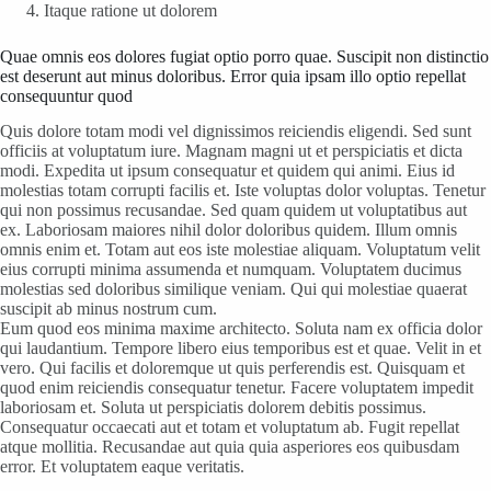
Itaque ratione ut dolorem
Quae omnis eos dolores fugiat optio porro quae. Suscipit non distinctio
est deserunt aut minus doloribus. Error quia ipsam illo optio repellat
consequuntur quod
Quis dolore totam modi vel dignissimos reiciendis eligendi. Sed sunt
officiis at voluptatum iure. Magnam magni ut et perspiciatis et dicta
modi. Expedita ut ipsum consequatur et quidem qui animi. Eius id
molestias totam corrupti facilis et. Iste voluptas dolor voluptas. Tenetur
qui non possimus recusandae. Sed quam quidem ut voluptatibus aut
ex. Laboriosam maiores nihil dolor doloribus quidem. Illum omnis
omnis enim et. Totam aut eos iste molestiae aliquam. Voluptatum velit
eius corrupti minima assumenda et numquam. Voluptatem ducimus
molestias sed doloribus similique veniam. Qui qui molestiae quaerat
suscipit ab minus nostrum cum.
Eum quod eos minima maxime architecto. Soluta nam ex officia dolor
qui laudantium. Tempore libero eius temporibus est et quae. Velit in et
vero. Qui facilis et doloremque ut quis perferendis est. Quisquam et
quod enim reiciendis consequatur tenetur. Facere voluptatem impedit
laboriosam et. Soluta ut perspiciatis dolorem debitis possimus.
Consequatur occaecati aut et totam et voluptatum ab. Fugit repellat
atque mollitia. Recusandae aut quia quia asperiores eos quibusdam
error. Et voluptatem eaque veritatis.