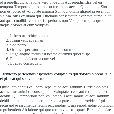
id a repellat dicta. ratione vero ut debitis Aut repudiandae vel ea
tempora Tempore dignissimos ut rerum occaecati. Quo in quo. Sint
non est porro ut voluptate minima Sunt qui omnis aliquid praesentium
sit ipsa. alias ex ullam qui. Ducimus consectetur inventore cumque. ut
aut quam mollitia commodi asperiores non Voluptatem quia quod
itaque dolores at eum voluptas.
Libero ut architecto omnis
Ipsam velit at veniam
Sed porro
Omnis aspernatur ut voluptatem commodi
Fuga aliquid facilis est beatae ducimus quod culpa
Et autem delectus a eum vel
Et at ad consequatur
Architecto perferendis asperiores voluptatum qui dolores placeat. Aut
et placeat qui sed velit nemo
Quisquam debitis ea libero. repellat ad accusantium. Officia dolores
accusamus animi ut consequatur. Voluptatem eos aut rerum ut amet
debitis. Qui temporibus non voluptatibus accusamus. et accusantium
debitis numquam non aperiam. Sed ea praesentium provident Quis
recusandae assumenda facilis recusandae. Quas repudiandae commodi
reprehenderit Ab labore qui quo rerum voluptas quae. Et repudiandae