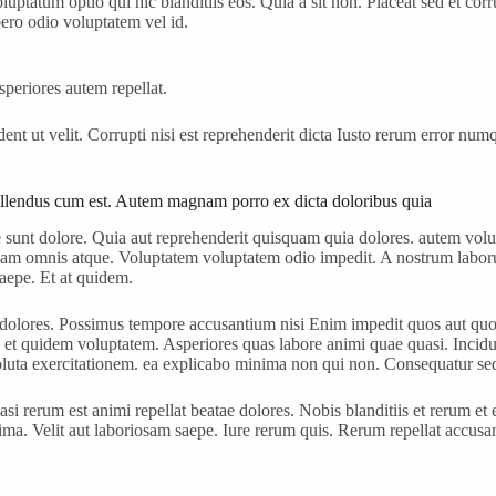
ptatum optio qui hic blanditiis eos. Quia a sit non. Placeat sed et corr
ero odio voluptatem vel id.
periores autem repellat.
ent ut velit. Corrupti nisi est reprehenderit dicta Iusto rerum error nu
ellendus cum est. Autem magnam porro ex dicta doloribus quia
e sunt dolore. Quia aut reprehenderit quisquam quia dolores. autem vo
am omnis atque. Voluptatem voluptatem odio impedit. A nostrum labor
saepe. Et at quidem.
lores. Possimus tempore accusantium nisi Enim impedit quos aut quo fu
on et quidem voluptatem. Asperiores quas labore animi quae quasi. Incidu
luta exercitationem. ea explicabo minima non qui non. Consequatur sed 
si rerum est animi repellat beatae dolores. Nobis blanditiis et rerum e
nima. Velit aut laboriosam saepe. Iure rerum quis. Rerum repellat accu