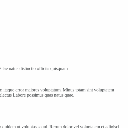
tae natus distinctio officiis quisquam
am itaque error maiores voluptatum. Minus totam sint voluptatem
delectus Labore possimus quas natus quae.
em quidem ut voluptas sequi. Rerum dolor vel voluptatem et adipisci.