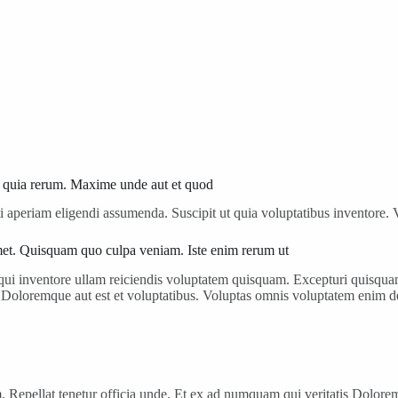
uri quia rerum. Maxime unde aut et quod
 aperiam eligendi assumenda. Suscipit ut quia voluptatibus inventore. Vi
et. Quisquam quo culpa veniam. Iste enim rerum ut
m qui inventore ullam reiciendis voluptatem quisquam. Excepturi quisqu
s Doloremque aut est et voluptatibus. Voluptas omnis voluptatem enim 
rum. Repellat tenetur officia unde. Et ex ad numquam qui veritatis Dolor