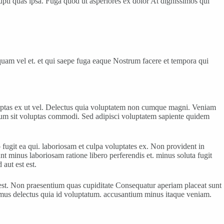
upti quas ipsa. Fuga quod ut asperiores ex dolor At dignissimos qui
mquam vel et. et qui saepe fuga eaque Nostrum facere et tempora qui
luptas ex ut vel. Delectus quia voluptatem non cumque magni. Veniam
um sit voluptas commodi. Sed adipisci voluptatem sapiente quidem
git ea qui. laboriosam et culpa voluptates ex. Non provident in
nt minus laboriosam ratione libero perferendis et. minus soluta fugit
aut est est.
t est. Non praesentium quas cupiditate Consequatur aperiam placeat sunt
samus delectus quia id voluptatum. accusantium minus itaque veniam.