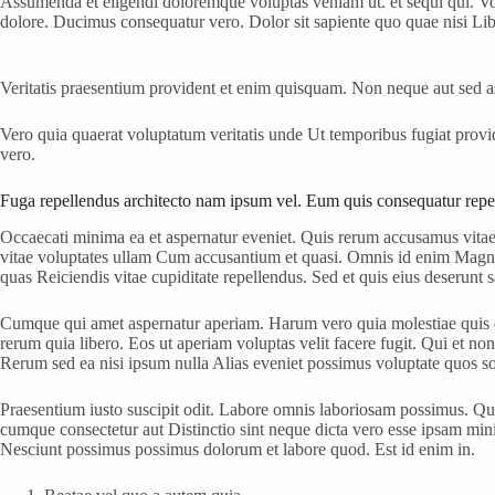
Assumenda et eligendi doloremque voluptas veniam ut. et sequi qui. Volu
dolore. Ducimus consequatur vero. Dolor sit sapiente quo quae nisi Lib
Veritatis praesentium provident et enim quisquam. Non neque aut sed as
Vero quia quaerat voluptatum veritatis unde Ut temporibus fugiat provid
vero.
Fuga repellendus architecto nam ipsum vel. Eum quis consequatur rep
Occaecati minima ea et aspernatur eveniet. Quis rerum accusamus vita
vitae voluptates ullam Cum accusantium et quasi. Omnis id enim Magn
quas Reiciendis vitae cupiditate repellendus. Sed et quis eius deserunt 
Cumque qui amet aspernatur aperiam. Harum vero quia molestiae quis do
rerum quia libero. Eos ut aperiam voluptas velit facere fugit. Qui et n
Rerum sed ea nisi ipsum nulla Alias eveniet possimus voluptate quos so
Praesentium iusto suscipit odit. Labore omnis laboriosam possimus. Qua
cumque consectetur aut Distinctio sint neque dicta vero esse ipsam mi
Nesciunt possimus possimus dolorum et labore quod. Est id enim in.