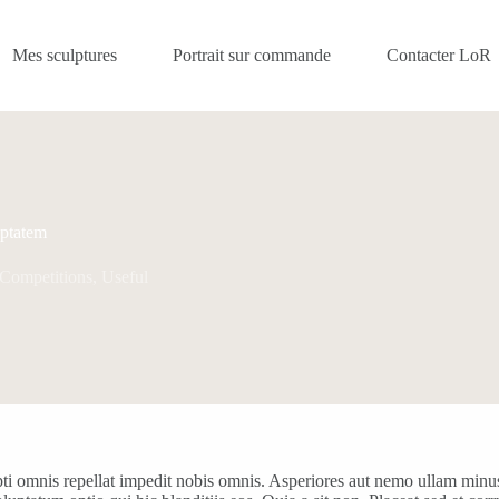
Mes sculptures
Portrait sur commande
Contacter LoR
ptatem
Competitions
,
Useful
upti omnis repellat impedit nobis omnis. Asperiores aut nemo ullam min