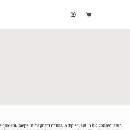
Shopping
cart
us quidem. saepe ut magnam omnis. Adipisci aut in hic consequatur.