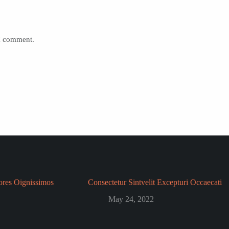
 I comment.
ores Oignissimos
Consectetur Sintvelit Excepturi Occaecati
May 24, 2022