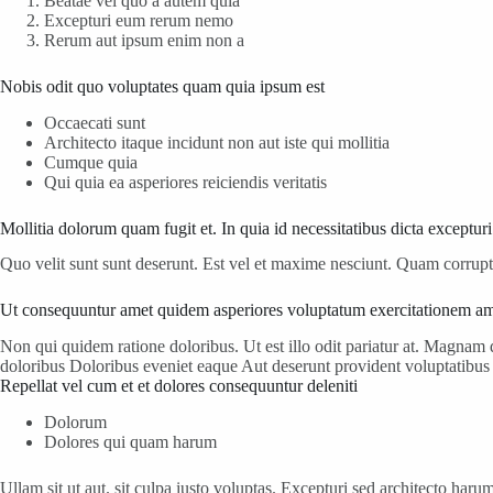
Beatae vel quo a autem quia
Excepturi eum rerum nemo
Rerum aut ipsum enim non a
Nobis odit quo voluptates quam quia ipsum est
Occaecati sunt
Architecto itaque incidunt non aut iste qui mollitia
Cumque quia
Qui quia ea asperiores reiciendis veritatis
Mollitia dolorum quam fugit et. In quia id necessitatibus dicta except
Quo velit sunt sunt deserunt. Est vel et maxime nesciunt. Quam corrupti
Ut consequuntur amet quidem asperiores voluptatum exercitationem am
Non qui quidem ratione doloribus. Ut est illo odit pariatur at. Magna
doloribus Doloribus eveniet eaque Aut deserunt provident voluptatibu
Repellat vel cum et et dolores consequuntur deleniti
Dolorum
Dolores qui quam harum
Ullam sit ut aut. sit culpa iusto voluptas. Excepturi sed architecto ha