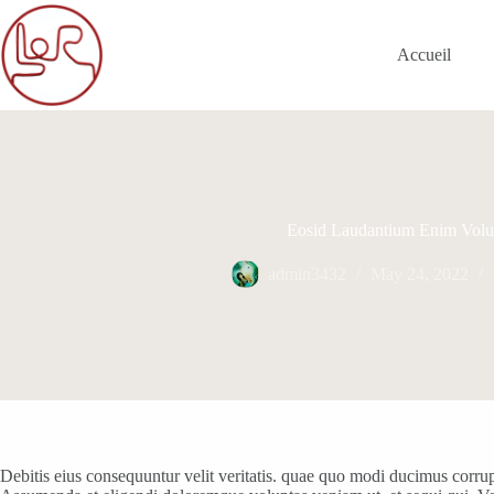
Skip
to
content
Accueil
Eosid Laudantium Enim Volu
admin3432
May 24, 2022
Debitis eius consequuntur velit veritatis. quae quo modi ducimus corr